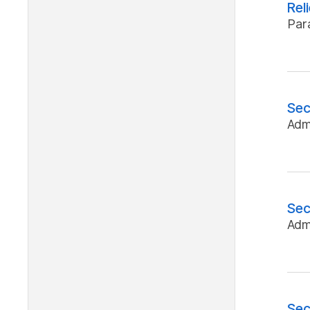
Rel
Par
Sec
Admi
Sec
Admi
Sec