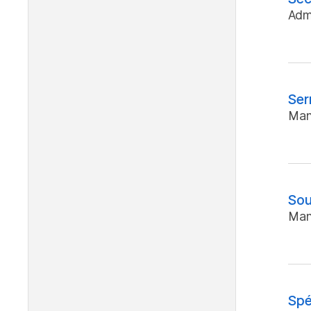
Admi
Ser
Man
Sou
Man
Spé