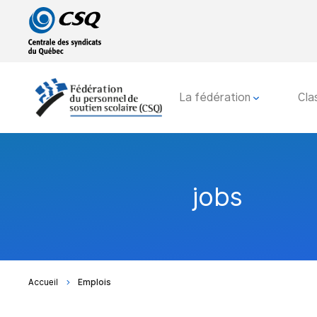
Passer
Passer
au
au
menu
contenu
principal
La fédération
Cla
jobs
Accueil
Emplois