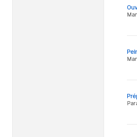
Ouv
Man
Pei
Man
Pré
Par