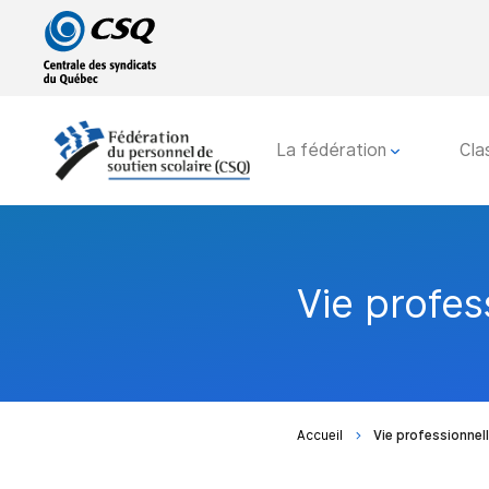
Passer
Passer
au
au
menu
contenu
principal
La fédération
Cla
Vie profes
Accueil
Vie professionnel