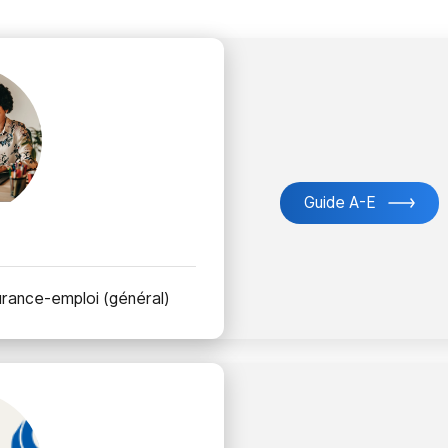
Guide A-E
surance-emploi (général)