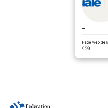
_
Page web de la
CSQ