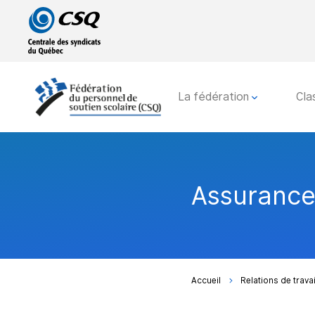
Passer
Passer
au
au
menu
contenu
principal
La fédération
Cla
Assurance
Accueil
Relations de travai