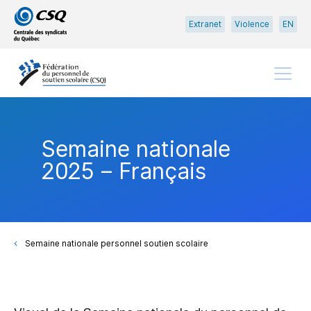
Passer
Passer
Extranet
Violence
EN
au
au
menu
contenu
principal
Menu
Semaine nationale
2025 – Français
Semaine nationale personnel soutien scolaire