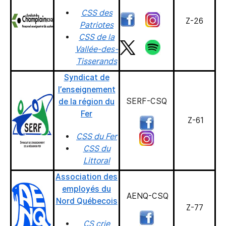
CSS des
Z-26
Patriotes
CSS de la
Vallée-des-
Tisserands
Syndicat de
l’enseignement
SERF-CSQ
de la région du
Fer
Z-61
CSS du Fer
CSS du
Littoral
Association des
employés du
AENQ-CSQ
Nord Québecois
Z-77
CS crie