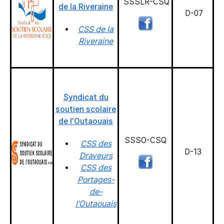
SSSLR-CSQ
de la Riveraine
D-07
CSS de la
Riveraine
Syndicat du
soutien scolaire
de l’Outaouais
SSSO-CSQ
CSS des
D-13
Draveurs
CSS des
Portages-
de-
l’Outaouais