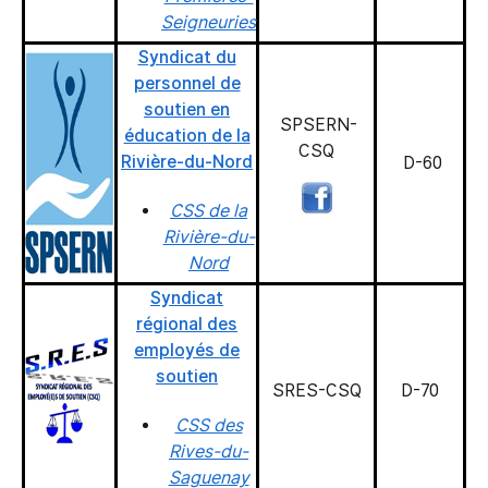
Seigneuries
Syndicat du
personnel de
soutien en
SPSERN-
éducation de la
CSQ
Rivière-du-Nord
D-60
CSS de la
Rivière-du-
Nord
Syndicat
régional des
employés de
soutien
SRES-CSQ
D-70
CSS des
Rives-du-
Saguenay