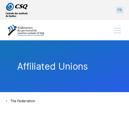
Go
Go
FR
to
to
main
content
menu
Menu
Affiliated Unions
The Federation