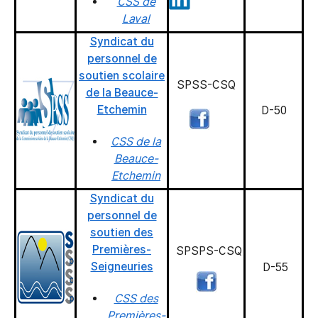
CSS de
Laval
Syndicat du
personnel de
soutien scolaire
SPSS-CSQ
de la Beauce-
Etchemin
D-50
CSS de la
Beauce-
Etchemin
Syndicat du
personnel de
soutien des
Premières-
SPSPS-CSQ
Seigneuries
D-55
CSS des
Premières-