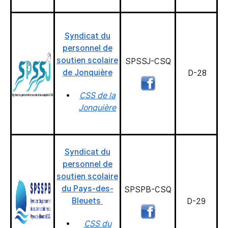
Syndicat du
personnel de
soutien scolaire
SPSSJ-CSQ
de Jonquière
D-28
CSS de la
Jonquière
Syndicat du
personnel de
soutien scolaire
du Pays-des-
SPSPB-CSQ
Bleuets
D-29
CSS du