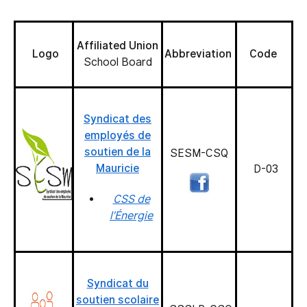
Affiliated Union
Logo
Abbreviation
Code
School Board
Syndicat des
employés de
soutien de la
SESM-CSQ
Mauricie
D-03
CSS de
l’Énergie
Syndicat du
soutien scolaire