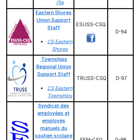
l’Île
Eastern Shores
Union Support
ESUSS-CSQ
Staff
D-94
CS Eastern
Shores
Townships
Regional Union
Support Staff
TRUSS-CSQ
D-97
CS Eastern
Townships
Syndicat des
employées et
employés
manuels du
soutien scolaire
SEM-CSQ
D-98