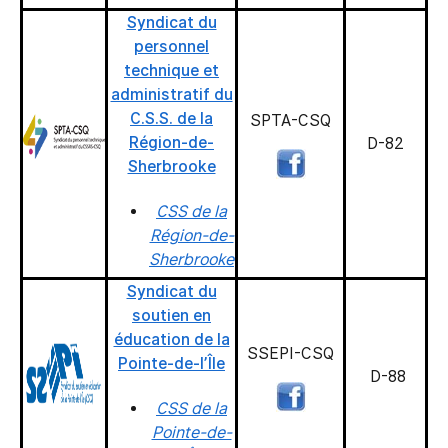
Syndicat du
personnel
technique et
administratif du
C.S.S. de la
SPTA-CSQ
Région-de-
D-82
Sherbrooke
CSS de la
Région-de-
Sherbrooke
Syndicat du
soutien en
éducation de la
SSEPI-CSQ
Pointe-de-l’Île
D-88
CSS de la
Pointe-de-