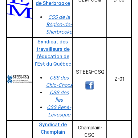
de Sherbrooke
CSS de la
Région-de-
Sherbrooke
Syndicat des
travailleurs de
l’éducation de
l’Est du Québec
STEEQ-CSQ
CSS des
Z-01
Chic-Chocs
CSS des
Îles
CSS René-
Lévesque
Syndicat de
Champlain-
Champlain
CSQ