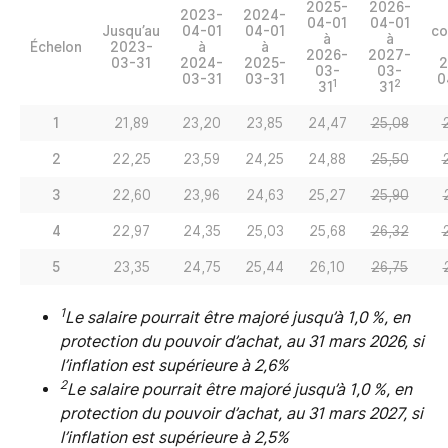
2025-
2026-
2023-
2024-
04-01
04-01
Jusqu’au
04-01
04-01
co
à
à
Échelon
2023-
à
à
2026-
2027-
03-31
2024-
2025-
2
03-
03-
03-31
03-31
0
1
2
31
31
1
21,89
23,20
23,85
24,47
25,08
2
22,25
23,59
24,25
24,88
25,50
3
22,60
23,96
24,63
25,27
25,90
4
22,97
24,35
25,03
25,68
26,32
5
23,35
24,75
25,44
26,10
26,75
1
Le salaire pourrait être majoré jusqu’à 1,0 %, en
protection du pouvoir d’achat, au 31 mars 2026, si
l’inflation est supérieure à 2,6%
2
Le salaire pourrait être majoré jusqu’à 1,0 %, en
protection du pouvoir d’achat, au 31 mars 2027, si
l’inflation est supérieure à 2,5%