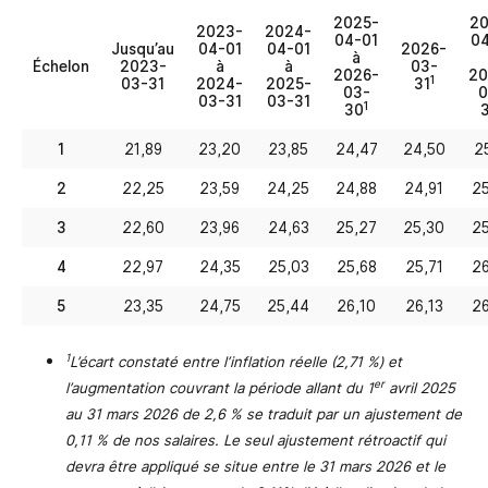
2025-
20
2023-
2024-
04-01
04
Jusqu’au
04-01
04-01
2026-
à
Échelon
2023-
à
à
03-
2026-
20
1
03-31
2024-
2025-
31
03-
0
03-31
03-31
1
30
3
1
21,89
23,20
23,85
24,47
24,50
2
2
22,25
23,59
24,25
24,88
24,91
25
3
22,60
23,96
24,63
25,27
25,30
25
4
22,97
24,35
25,03
25,68
25,71
26
5
23,35
24,75
25,44
26,10
26,13
26
1
L’écart constaté entre l’inflation réelle (2,71 %) et
er
l’augmentation couvrant la période allant du 1
avril 2025
au 31 mars 2026 de 2,6 % se traduit par un ajustement de
0,11 % de nos salaires. Le seul ajustement rétroactif qui
devra être appliqué se situe entre le 31 mars 2026 et le