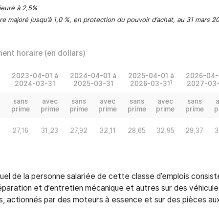
rieure à 2,5%
tre majoré jusqu’à 1,0 %, en protection du pouvoir d’achat, au 31 mars 2028
ent horaire (en dollars)
2023-04-01 à
2024-04-01 à
2025-04-01 à
2026-04-
1
2024-03-31
2025-03-31
2026-03-31
2027-03-
sans
avec
sans
avec
sans
avec
sans
prime
prime
prime
prime
prime
prime
prime
p
27,16
31,23
27,92
32,11
28,65
32,95
29,37
3
ituel de la personne salariée de cette classe d’emplois consis
éparation et d’entretien mécanique et autres sur des véhicul
es, actionnés par des moteurs à essence et sur des pièces aux