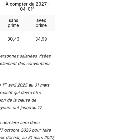
À compter du 2027-
3
04-01
sans
avec
prime
prime
30,43
34,99
personnes salariées visées
uvellement des conventions
er
u 1
avril 2025 au 31 mars
oactif qui devra être
ion de la clause de
oyeurs ont jusqu’au 17
e dernière sera donc
17 octobre 2026 pour faire
oir d’achat, au 31 mars 2027,