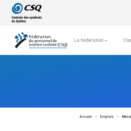
Passer
Passer
au
au
menu
contenu
principal
La fédération
Cla
Accueil
Emplois
Mécan