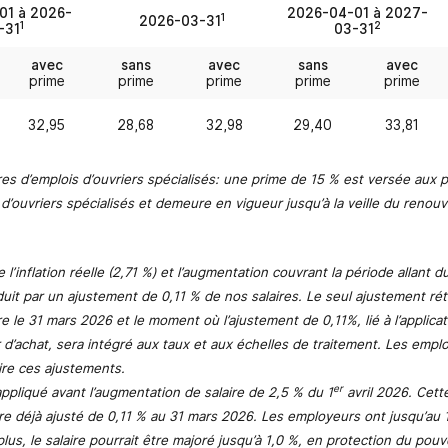
01 à 2026-
2026-04-01 à 2027-
1
2026-03-31
1
2
-31
03-31
avec
sans
avec
sans
avec
prime
prime
prime
prime
prime
32,95
28,68
32,98
29,40
33,81
tres d’emplois d’ouvriers spécialisés: une prime de 15 % est versée aux 
s d’ouvriers spécialisés et demeure en vigueur jusqu’à la veille du reno
 l’inflation réelle (2,71 %) et l’augmentation couvrant la période allant d
uit par un ajustement de 0,11 % de nos salaires. Le seul ajustement rétr
e le 31 mars 2026 et le moment où l’ajustement de 0,11%, lié à l’applicat
 d’achat, sera intégré aux taux et aux échelles de traitement. Les empl
ire ces ajustements.
er
ppliqué avant l’augmentation de salaire de 2,5 % du 1
avril 2026. Cett
aire déjà ajusté de 0,11 % au 31 mars 2026. Les employeurs ont jusqu’au 
us, le salaire pourrait être majoré jusqu’à 1,0 %, en protection du pouv