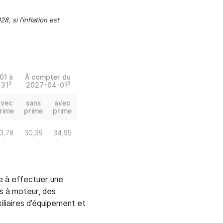
, si l’inflation est
01 à
À compter du
2
3
31
2027-04-01
avec
sans
avec
rime
prime
prime
3,78
30,39
34,95
te à effectuer une
es à moteur, des
iliaires d’équipement et