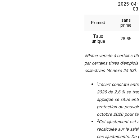
2025-04-
03
sans
Prime#
prime
Taux
28,65
unique
#Prime versée à certains ti
par certains titres d’emploi
collectives (Annexe 24 S3).
1
L’écart constaté entre
2026 de 2,6 % se trad
appliqué se situe entr
protection du pouvoir
octobre 2026 pour fa
2
Cet ajustement est a
recalculée sur le sal
ces ajustements. De pl