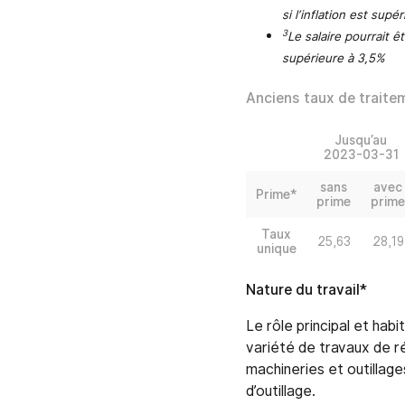
si l’inflation est supé
3
Le salaire pourrait ê
supérieure à 3,5%
Anciens taux de traitem
Jusqu’au
2023-03-31
sans
avec
Prime*
prime
prime
Taux
25,63
28,19
unique
Nature du travail*
Le rôle principal et hab
variété de travaux de r
machineries et outillag
d’outillage.