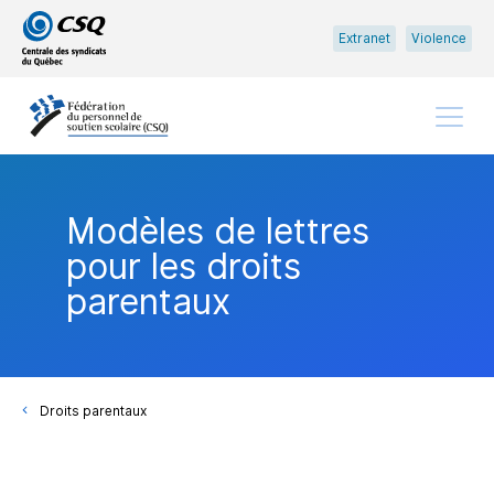
Passer
Passer
Extranet
Violence
au
au
menu
contenu
principal
Menu
Modèles de lettres
pour les droits
parentaux
Droits parentaux