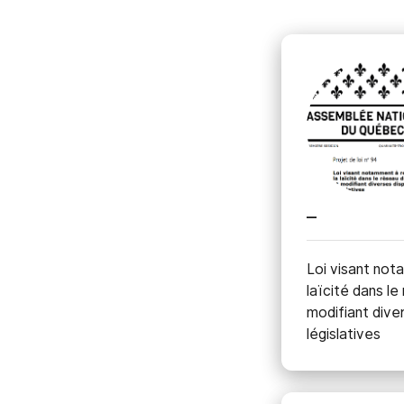
_
Loi visant not
laïcité dans le
modifiant dive
législatives