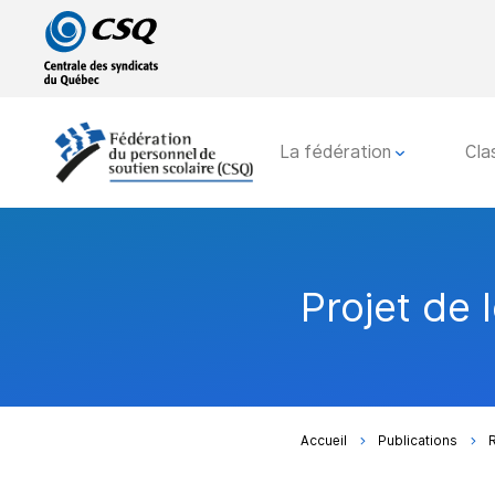
Passer
Passer
au
au
menu
contenu
principal
La fédération
Cla
Projet de l
Accueil
Publications