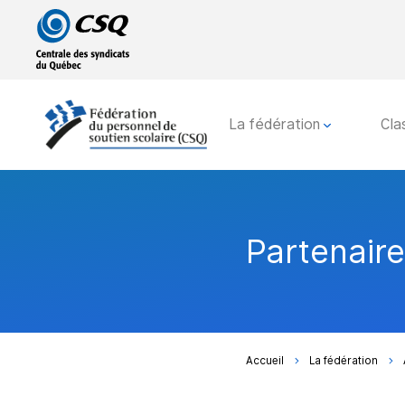
Passer
Passer
au
au
menu
contenu
principal
La fédération
Cla
Partenair
Accueil
La fédération