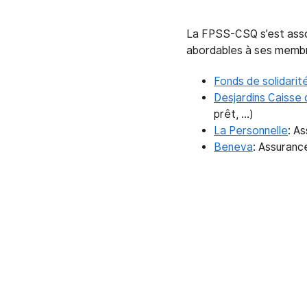
La FPSS-CSQ s’est associ
abordables à ses memb
Fonds de solidari
Desjardins Caisse 
prêt, …)
La Personnelle
: A
Beneva
: Assuranc